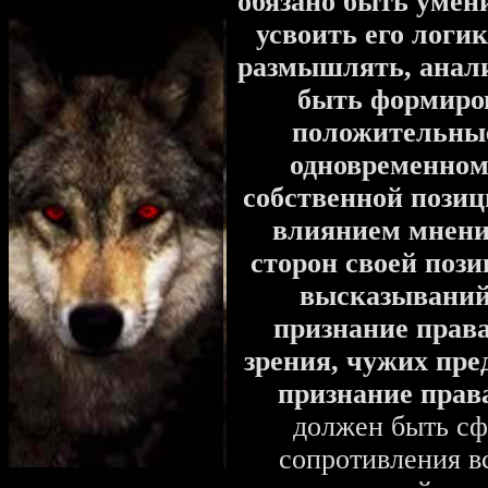
обязано быть умен
усвоить его логи
размышлять, анали
быть формиро
положительны
одновременном 
собственной позиц
влиянием мнени
сторон своей пози
высказываний
признание права
зрения, чужих пре
признание права
должен быть сф
сопротивления в