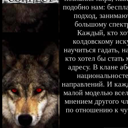
подобно нам: беспл
подход, занимаю
большому спектр
Каждый, кто хо
колдовскому иску
научиться гадать, н
кто хотел бы стать
адресу. В клане а
национальносте
направлений. И каж
малой моделью всел
мнением другого чл
по отношению к чу