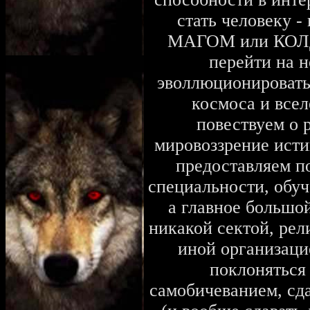
стать человеку -
МАГОМ или КОЛД
перейти на н
эволлюционировать
космоса и всел
повествуем о 
мировоззрение исти
предоставляем п
специальности, обуч
а главное большо
никакой сектой, рел
иной организаци
поклоняться 
самобичеванием, сда