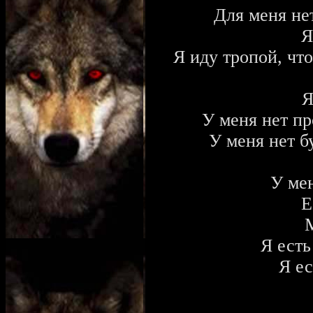
Для меня не
Я
Я иду тропой, чт
Я
У меня нет пр
У меня нет б
У мен
Е
М
Я есть
Я ес