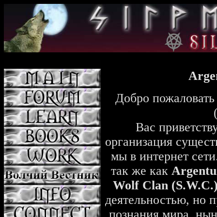
Arge
Добро пожаловать 
Вас приветству
организация существ
мы в интернет сети
так же как
Argentu
Wolf Clan (S.W.C.
деятельностью, но п
познания мира, нын