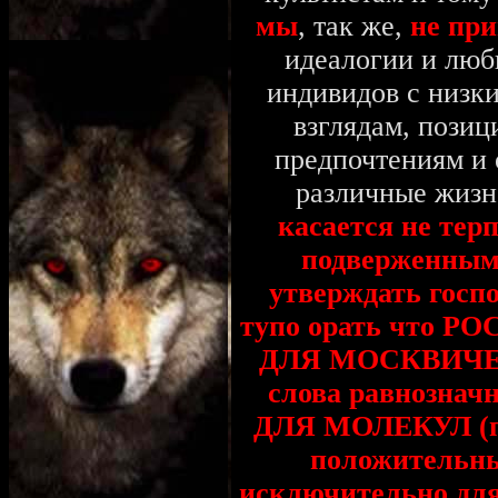
мы
, так же,
не пр
идеалогии и люб
индивидов с низк
взглядам, позиц
предпочтениям и 
различные жизн
касается не тер
подверженным
утверждать госпо
тупо орать что 
ДЛЯ МОСКВИЧЕЙ, 
слова равнозна
ДЛЯ МОЛЕКУЛ (пр
положительн
исключительно для