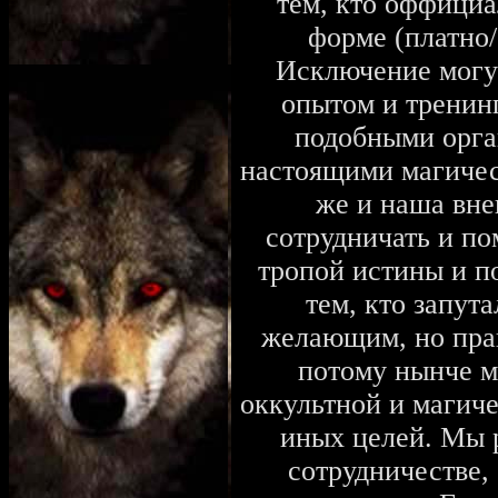
тем, кто оффициа
форме (платно/
Исключение могу
опытом и тренин
подобными орга
настоящими магичес
же и наша вне
сотрудничать и по
тропой истины и п
тем, кто запута
желающим, но прав
потому нынче 
оккультной и магич
иных целей. Мы 
сотрудничестве,