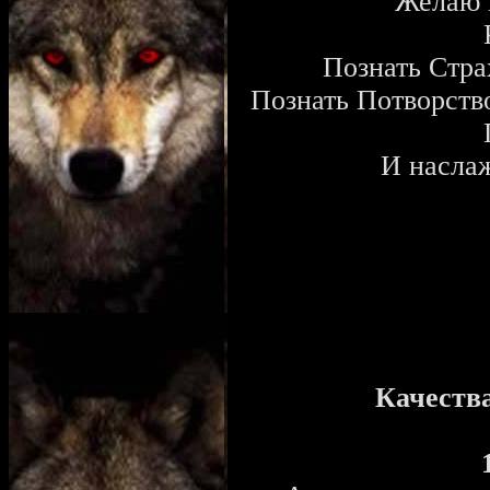
Желаю 
Познать Страх
Познать Потворство
И наслаж
Качеств