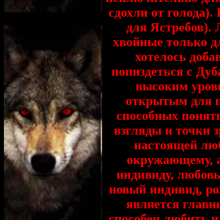
сдохли от голода
для Ястребов)
хвойные только д
хотелось доба
попиздеться с Ду
высоким уровн
открытым для п
способных понять
взгляды и точки з
настоящей люб
окружающему, а
индивиду, любовь
новый индивид, ро
является главн
способен любить и 