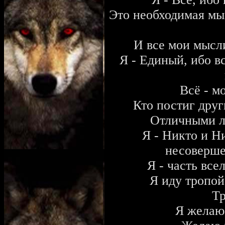
Это необходимая мы
И все мои мысл
Я - Единый, ибо в
Всё - м
Кто постиг друг
Отличными л
Я - Никто и Ни
несоверше
Я - часть все
Я иду тропой
Тр
Я желаю 