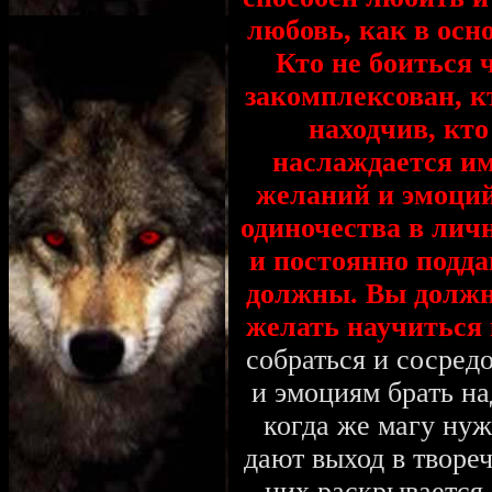
любовь, как в осно
Кто не боиться 
закомплексован, к
находчив, кто
наслаждается им
желаний и эмоций
одиночества в личн
и постоянно подда
должны. Вы должн
желать научиться 
собраться и сосредо
и эмоциям брать на
когда же магу нуж
дают выход в творе
них раскрывается 