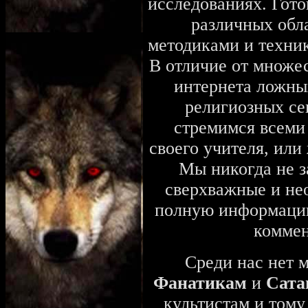
исследованиях. Гото
различных обл
методиками и техник
В отличие от множе
интернета ложных
религиозных се
стремимся всеми
своего учителя, или
Мы никогда не з
сверхважные и не
полную информацию,
коммен
Среди нас нет 
Фанатикам
и
Сата
культистам и тому