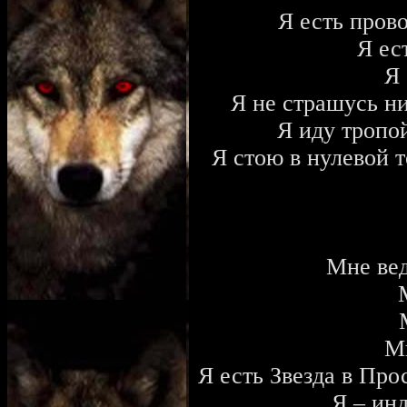
Я есть пров
Я ес
Я
Я не страшусь н
Я иду тропо
Я стою в нулевой т
Мне ве
М
Я есть Звезда в Про
Я – ин