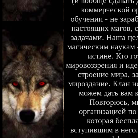
(и вообще сдавать 
коммерческой ор
обучении - не зара
настоящих магов, 
задачами. Наша це
магическим наукам -
истине. Кто го
мировоззрения и иде
строение мира, з
мироздание. Клан н
можем дать вам 
Повторюсь, м
организацией по 
которая беспл
вступившим в него.