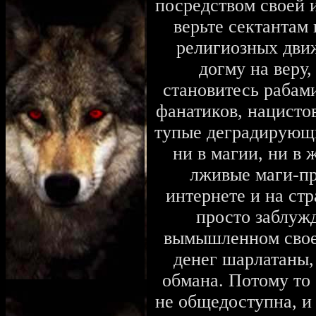
посредством своей 
верьте сектантам
религиозных дви
догму на веру,
становитесь рабам
фанатиков, нацистов
тупые деградирующ
ни в магии, ни в
лживые маги-пр
интернете и на стр
просто заблуж
вымышленном своем
денег шарлатаны,
обмана. Потому то 
не общедоступна, и