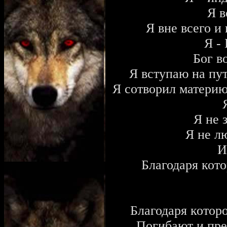
Я в
Я вне всего и 
Я -
Бог в
Я вступаю на пу
Я сотворил материю
Я не 
Я не л
И
Благодаря кот
Благодаря которо
Погибают и пре