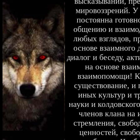
высказываний, пре
мировоззрений. У
постоянна готовн
общению и взаимо
любых взглядов, п
основе взаимного 
диалог и беседу, ак
на основе взаи
взаимопомощи! К
существование, и 
иных культур и т
науки и колдовского
членов клана на 
стремления, свобо
ценностей, своб