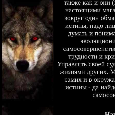
также как и они 
настоящими мага
вокруг один обма
истины, надо лиш
думать и понима
эволюциони
самосовершенство
трудности и кри
Управлять своей су
жизнями других. М
самих и в окруж
истины - да найде
самосов
На