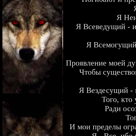
Я Не
Я Всеведущий - и
Я Всемогущий 
Проявление моей ду
Чтобы существов
Я Вездесущий - и
Того, кто
Ради осо
То
И мои пределы ог
Я - Все, ибо