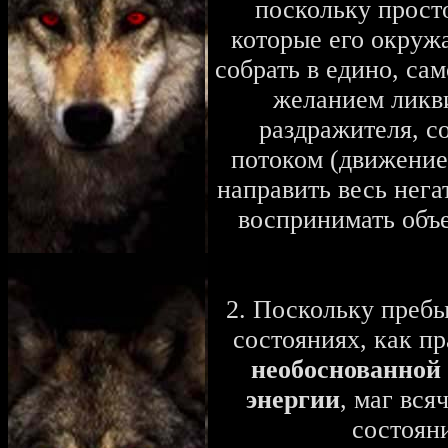
поскольку просто
которые его окруж
собрать в едино, сам
желанием ликви
раздражителя, с
потоком (движением
направить весь нега
воспринимать объе
2. Поскольку преб
состояниях, как п
необоснованной 
энергии
, маг вся
состоян