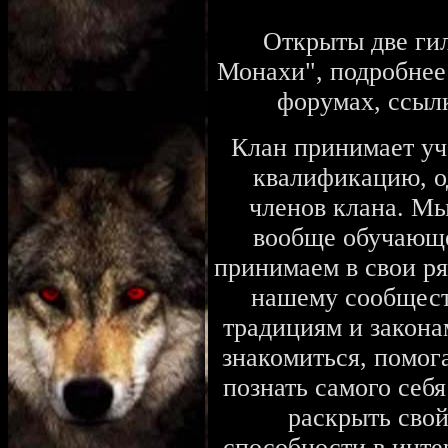
Открыты две гил
Монахи", подробнее 
форумах, ссылк
Клан принимает у
квалификацию, од
членов клана. Мы
вообще обучающе
принимаем в свои ря
нашему сообществ
традициям и закона
знакомиться, помога
познать самого себ
раскрыть свой
способности в инте